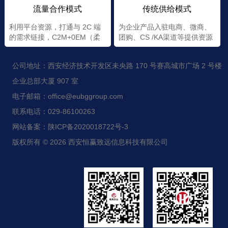
流量合作模式
传统供给模式
利用平台资源，打通与 2C 端
为企业产品入驻电商、微商、
的需求链接，C2M+0EM（柔
团购、CS /KA渠道等提供资源
性+定制）
公司地址：西安经济技术开发区未央路 170 号赛高城市广场 2 号楼
企业总部大厦 907 室
电子邮箱：office@eubggroup.com
联系电话：029-86100263
网站备案：陕ICP备2020018722号-3
版权所有 © 2026 西安恒赢致远信息科技有限公司